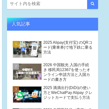
人気記事
2025 Alipay(支付宝) のQRコ
ード(乗車券)で地下鉄に乗る
方法
2026 中国観光 入国の手続
き 移民局12367を使ったオ
ンライン申請方法と入国カ
ードの書き方
2025 滴滴出行(DiDi)の使い
方とWeChatPay Alipay クレ
ジットカードで支払う方法