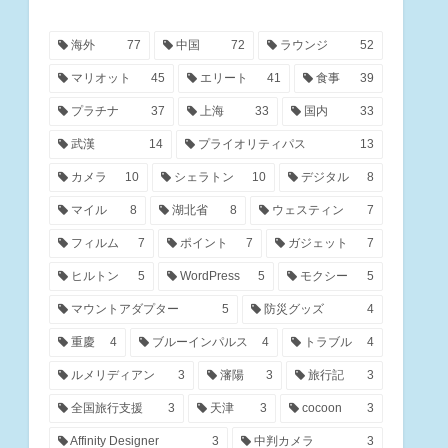
海外
77
中国
72
ラウンジ
52
マリオット
45
エリート
41
食事
39
プラチナ
37
上海
33
国内
33
武漢
14
プライオリティパス
13
カメラ
10
シェラトン
10
デジタル
8
マイル
8
湖北省
8
ウェスティン
7
フィルム
7
ポイント
7
ガジェット
7
ヒルトン
5
WordPress
5
モクシー
5
マウントアダプター
5
防災グッズ
4
重慶
4
ブルーインパルス
4
トラブル
4
ルメリディアン
3
瀋陽
3
旅行記
3
全国旅行支援
3
天津
3
cocoon
3
Affinity Designer
3
中判カメラ
3