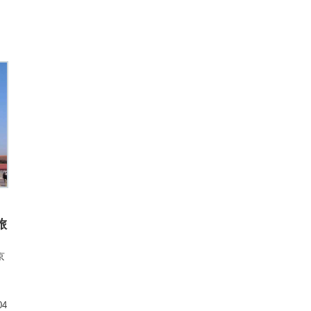
旅
け
京
04