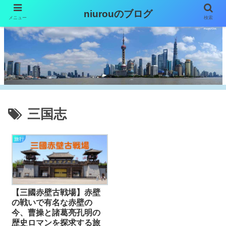
niurouのブログ
メニュー
検索
三国志
旅行
【三國赤壁古戦場】赤壁
の戦いで有名な赤壁の
今、曹操と諸葛亮孔明の
歴史ロマンを探求する旅