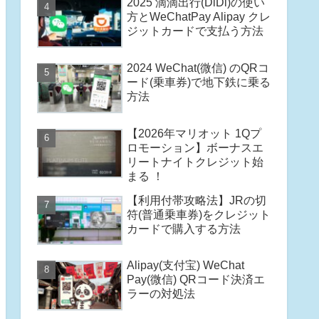
2025 滴滴出行(DiDi)の使い
方とWeChatPay Alipay クレ
ジットカードで支払う方法
2024 WeChat(微信) のQRコ
ード(乗車券)で地下鉄に乗る
方法
【2026年マリオット 1Qプ
ロモーション】ボーナスエ
リートナイトクレジット始
まる ！
【利用付帯攻略法】JRの切
符(普通乗車券)をクレジット
カードで購入する方法
Alipay(支付宝) WeChat
Pay(微信) QRコード決済エ
ラーの対処法