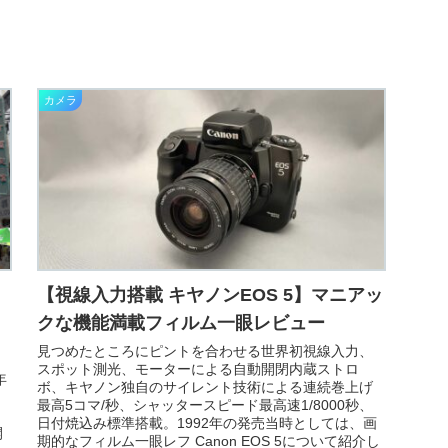
カメラ
【視線入力搭載 キヤノンEOS 5】マニアッ
クな機能満載フィルム一眼レビュー
見つめたところにピントを合わせる世界初視線入力、
スポット測光、モーターによる自動開閉内蔵ストロ
年
ボ、キヤノン独自のサイレント技術による連続巻上げ
最高5コマ/秒、シャッタースピード最高速1/8000秒、
日付焼込み標準搭載。1992年の発売当時としては、画
開
期的なフィルム一眼レフ Canon EOS 5について紹介し