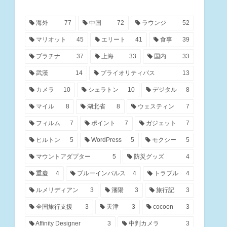
海外
77
中国
72
ラウンジ
52
マリオット
45
エリート
41
食事
39
プラチナ
37
上海
33
国内
33
武漢
14
プライオリティパス
13
カメラ
10
シェラトン
10
デジタル
8
マイル
8
湖北省
8
ウェスティン
7
フィルム
7
ポイント
7
ガジェット
7
ヒルトン
5
WordPress
5
モクシー
5
マウントアダプター
5
防災グッズ
4
重慶
4
ブルーインパルス
4
トラブル
4
ルメリディアン
3
瀋陽
3
旅行記
3
全国旅行支援
3
天津
3
cocoon
3
Affinity Designer
3
中判カメラ
3