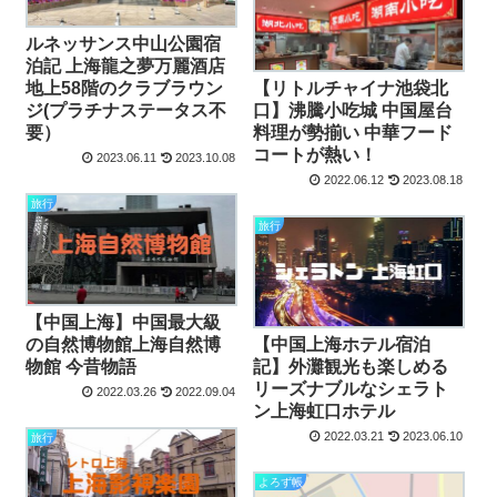
ルネッサンス中山公園宿
泊記 上海龍之夢万麗酒店
地上58階のクラブラウン
【リトルチャイナ池袋北
ジ(プラチナステータス不
口】沸騰小吃城 中国屋台
要）
料理が勢揃い 中華フード
コートが熱い！
2023.06.11
2023.10.08
2022.06.12
2023.08.18
旅行
旅行
【中国上海】中国最大級
の自然博物館上海自然博
【中国上海ホテル宿泊
物館 今昔物語
記】外灘観光も楽しめる
リーズナブルなシェラト
2022.03.26
2022.09.04
ン上海虹口ホテル
2022.03.21
2023.06.10
旅行
よろず帳