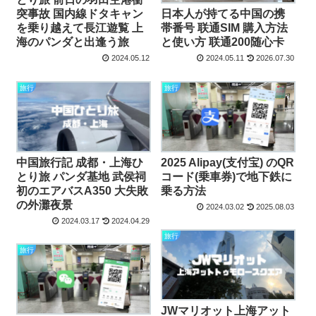
突事故 国内線ドタキャン
日本人が持てる中国の携
を乗り越えて長江遊覧 上
帯番号 联通SIM 購入方法
海のパンダと出逢う旅
と使い方 联通200随心卡
2024.05.12
2024.05.11
2026.07.30
旅行
旅行
中国旅行記 成都・上海ひ
2025 Alipay(支付宝) のQR
とり旅 パンダ基地 武侯祠
コード(乗車券)で地下鉄に
初のエアバスA350 大失敗
乗る方法
の外灘夜景
2024.03.02
2025.08.03
2024.03.17
2024.04.29
旅行
旅行
JWマリオット上海アット