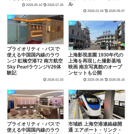
ル
2026.05.10
2026.07.26
2026.01.04
2026.06.07
旅行
旅行
プライオリティ・パスで
使える中国国内線のラウ
上海影視楽園 1930年代の
ンジ 虹橋空港T2 南方航空
上海を再現した撮影基地
Sky PearlラウンジV26体
映画 南京写真館のオープ
験記
ンセットも公開
2026.01.03
2025.05.06
2026.05.16
旅行
旅行
プライオリティ・パスで
市域鉄 上海空港連絡線開
使える中国国内線のラウ
通 エアポート・リンク・