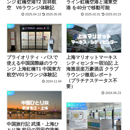
ンジ 虹橋空港T2 吉祥航
ライン虹橋空港と浦東空
空 V6ラウンジ体験記
港 を40分で移動可能
2025.04.13
2025.05.05
2025.02.01
2025.03.23
旅行
旅行
プライオリティ・パスで
上海マリオットマーキス
使える中国国際線のラウ
シティセンター宿泊記 上
ンジ 上海虹橋T1 中国東方
海雅居楽万豪酒店 クラブ
航空V01ラウンジ体験記
ラウンジ徹底レポート
（プラチナステータス不
2024.11.04
要）
2024.06.23
旅行
製品レビュー
中国旅行記 武漢・上海ひ
とり旅 前日の羽田空港衝