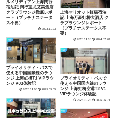
ルメリディアン上海閔行
宿泊記 闵行宝龙艾美酒店
クラブラウンジ徹底レポ
上海マリオット虹橋宿泊
ート（プラチナステータ
記 上海万豪虹桥大酒店 ク
ス不要）
ラブラウンジレポート
（プラチナステータス不
2023.11.23
要）
2023.11.18
2024.02.20
旅行
旅行
プライオリティ・パスで
使える中国国際線のラウ
ンジ 上海虹橋T1 VIPラウ
プライオリティ・パスで
ンジ V03体験記
使える中国国内線のラウ
ンジ 上海虹橋空港T2 V1
2023.11.05
2025.05.05
VIPラウンジ体験記
2023.10.22
2025.05.04
旅行
旅行