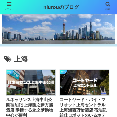
niurouのブログ
メニュー
検索
上海
旅行
旅行
ルネッサンス上海中山公
コートヤード・バイ・マ
園宿泊記 上海龍之夢万麗
リオット上海セントラル
酒店 隣接する龙之梦购物
上海浦西万怡酒店 宿泊記
中心が便利
給仕ロボットのいるホテ