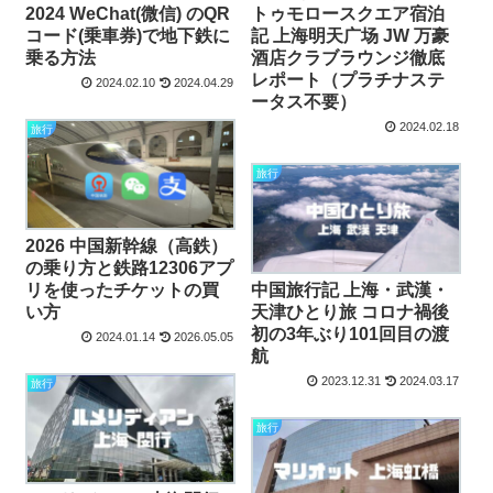
2024 WeChat(微信) のQR
トゥモロースクエア宿泊
コード(乗車券)で地下鉄に
記 上海明天广场 JW 万豪
乗る方法
酒店クラブラウンジ徹底
レポート（プラチナステ
2024.02.10
2024.04.29
ータス不要）
2024.02.18
旅行
旅行
2026 中国新幹線（高鉄）
の乗り方と鉄路12306アプ
リを使ったチケットの買
中国旅行記 上海・武漢・
い方
天津ひとり旅 コロナ禍後
初の3年ぶり101回目の渡
2024.01.14
2026.05.05
航
2023.12.31
2024.03.17
旅行
旅行