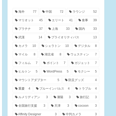
海外
77
中国
72
ラウンジ
52
マリオット
45
エリート
41
食事
39
プラチナ
37
上海
33
国内
33
武漢
14
プライオリティパス
13
カメラ
10
シェラトン
10
デジタル
8
マイル
8
湖北省
8
ウェスティン
7
フィルム
7
ポイント
7
ガジェット
7
ヒルトン
5
WordPress
5
モクシー
5
マウントアダプター
5
防災グッズ
4
重慶
4
ブルーインパルス
4
トラブル
4
ルメリディアン
3
瀋陽
3
旅行記
3
全国旅行支援
3
天津
3
cocoon
3
Affinity Designer
3
中判カメラ
3