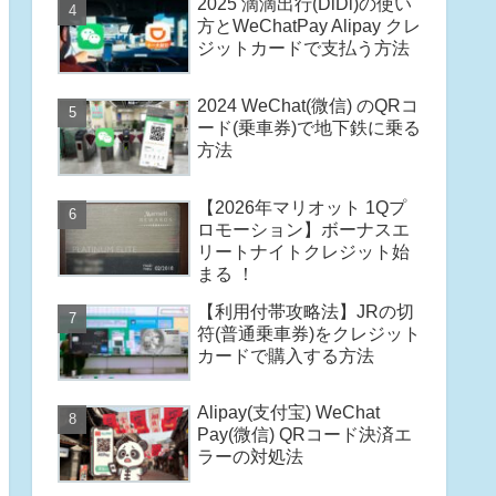
2025 滴滴出行(DiDi)の使い
方とWeChatPay Alipay クレ
ジットカードで支払う方法
2024 WeChat(微信) のQRコ
ード(乗車券)で地下鉄に乗る
方法
【2026年マリオット 1Qプ
ロモーション】ボーナスエ
リートナイトクレジット始
まる ！
【利用付帯攻略法】JRの切
符(普通乗車券)をクレジット
カードで購入する方法
Alipay(支付宝) WeChat
Pay(微信) QRコード決済エ
ラーの対処法