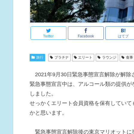
Twitter
Facebook
はてブ
旅行
プラチナ
エリート
ラウンジ
食事
2021年9月30日緊急事態宣言解除が解除
緊急事態宣言中は、アルコール類の提供が
しました。
せっかくエリート会員資格を保有していて
かと思います。
緊急事態宣言解除後の東京マリオットに