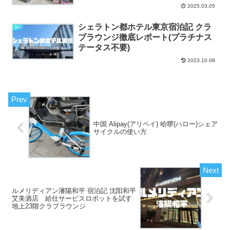
2025.03.05
シェラトン都ホテル東京宿泊記 クラ
旅行
ブラウンジ徹底レポート(プラチナス
テータス不要)
2023.10.08
中国 Alipay(アリペイ) 哈啰(ハロー)シェア
サイクルの使い方
ルメリディアン瀋陽和平 宿泊記 沈阳和平
艾美酒店 給仕サービスロボットを試す
地上23階クラブラウンジ