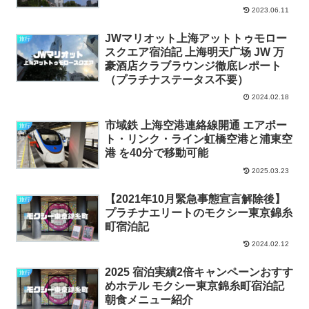
2023.06.11
JWマリオット上海アットトゥモロー
旅行
スクエア宿泊記 上海明天广场 JW 万
豪酒店クラブラウンジ徹底レポート
（プラチナステータス不要）
2024.02.18
市域鉄 上海空港連絡線開通 エアポー
旅行
ト・リンク・ライン虹橋空港と浦東空
港 を40分で移動可能
2025.03.23
【2021年10月緊急事態宣言解除後】
旅行
プラチナエリートのモクシー東京錦糸
町宿泊記
2024.02.12
2025 宿泊実績2倍キャンペーンおすす
旅行
めホテル モクシー東京錦糸町宿泊記
朝食メニュー紹介