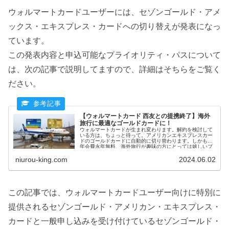
ウォルマートカードユーザーには、セゾンゴールド・アメ
ックス・エキスプレス・カードへの切り替えが発表になっ
ています。
この発表内容と申込可能なプライオリティ・パスについて
は、次の記事で説明してますので、詳細はそちらをご覧く
ださい。
【ウォルマートカード 西友との提携終了】海外
旅行に最適なゴールドカードに！
ウォルマートカードが生まれ変わります。解約を検討して
いる方は、ちょっと待って。アメリカンエキスプレスカー
ドのゴールドカードに自動的に切り替わります。しかも、
年会費永年無料、海外旅行が趣味の方にとっては嬉しいプ
ライオリティパスに年会費11,000円で申し込むことができ
ます。至れり尽くせりのカード切り替え。詳しく解説しま
niurou-king.com
2024.06.02
す。
この記事では、ウォルマートカードユーザー向けに特別に
提供されるセゾンゴールド・アメリカン・エキスプレス・
カードと一般申し込みを受け付けているセゾンゴールド・