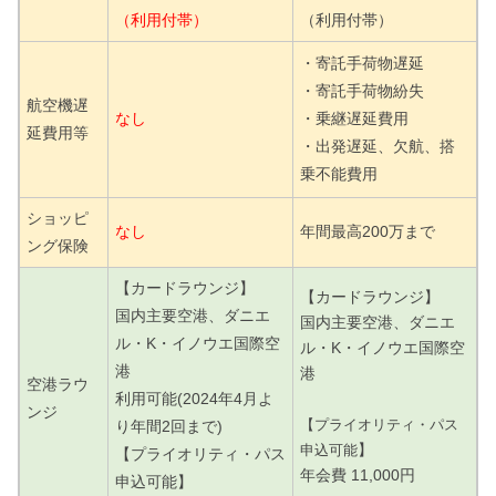
（利用付帯）
（利用付帯）
・寄託手荷物遅延
・寄託手荷物紛失
航空機遅
なし
・乗継遅延費用
延費用等
・出発遅延、欠航、搭
乗不能費用
ショッピ
なし
年間最高200万まで
ング保険
【カードラウンジ】
【カードラウンジ】
国内主要空港、ダニエ
国内主要空港、ダニエ
ル・K・イノウエ国際空
ル・K・イノウエ国際空
港
港
空港ラウ
利用可能(2024年4月よ
ンジ
【プライオリティ・パス
り年間2回まで)
】
申込可能
【プライオリティ・パス
年会費 11,000円
申込可能】