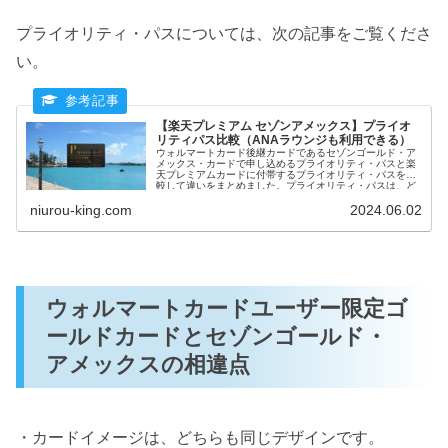
プライオリティ・パスについては、次の記事をご覧くださ
い。
【楽天プレミアム セゾンアメックス】プライオ
リティパス比較（ANAラウンジも利用できる）
ウォルマートカード後継カードであるセゾンゴールド・ア
メックス・カードで申し込めるプライオリティ・パスと楽
天プレミアムカードに付帯するプライオリティ・パスを比
較して違いをまとめました。プライオリティ・パスは、ど
のクレジットカード会社で発行するかで、同伴者の金額や
有効期間が異なるので、違いを理解して申し込むことをお
niurou-king.com
2024.06.02
すすめします。
ウォルマートカードユーザー限定ゴ
ールドカードとセゾンゴールド・
アメックスの相違点
・カードイメージは、どちらも同じデザインです。