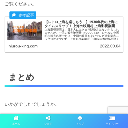
ご覧ください。
【レトロ上海を楽しもう！】1930年代の上海に
タイムスリップ！ 上海の映画村 上海影視楽園
上海影視楽園は、日本人にはあまり馴染みはないかもしれ
ませんが、中国の観光地等級でAAAA（4A）レベルの全国
的な観光名所であり、中国の映画およびテレビ撮影拠点ト
ップ10の1つです。上海影視楽園は、2007年木村拓哉さん
主演の「華麗なる一族」のロケ地としても使われました。
1930年代の租界時代を彷彿とさせるレトロ上海へタイムス
niurou-king.com
2022.09.04
リップしてみませんか。
まとめ
いかがでしたでしょうか。
旧上海自然博物館が閉館になったことを惜しむ方は、上海
ホーム
シェア
トップ
サイドバー