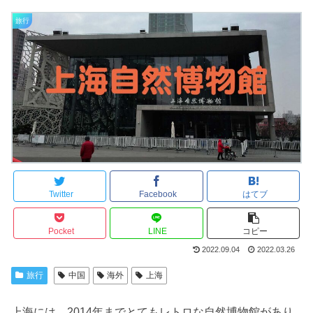
旅行
Twitter
Facebook
はてブ
Pocket
LINE
コピー
2022.09.04
2022.03.26
旅行
中国
海外
上海
上海には、2014年までとてもレトロな自然博物館があり