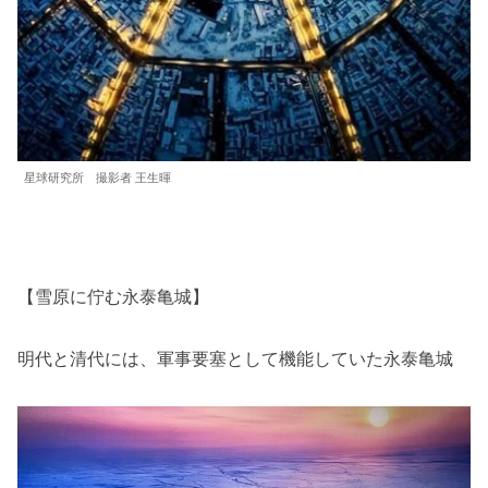
星球研究所 撮影者 王生暉
【雪原に佇む永泰亀城】
明代と清代には、軍事要塞として機能していた永泰亀城