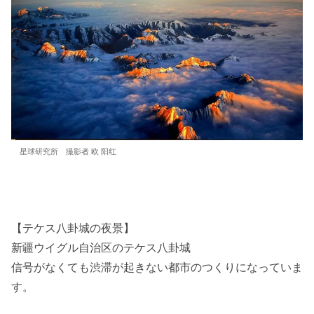
星球研究所 撮影者 欧 阳红
【テケス八卦城の夜景】
新疆ウイグル自治区のテケス八卦城
信号がなくても渋滞が起きない都市のつくりになっていま
す。