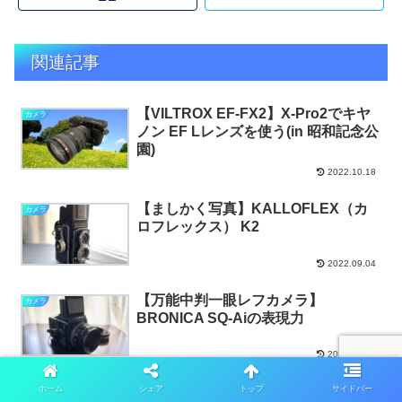
関連記事
【VILTROX EF-FX2】X-Pro2でキヤ
カメラ
ノン EF Lレンズを使う(in 昭和記念公
園)
2022.10.18
【ましかく写真】KALLOFLEX（カ
カメラ
ロフレックス） K2
2022.09.04
【万能中判一眼レフカメラ】
カメラ
BRONICA SQ-Aiの表現力
2022.09.04
ブルーインパルス 2022 百里基地航空
ホーム
シェア
トップ
サイドバー
カメラ